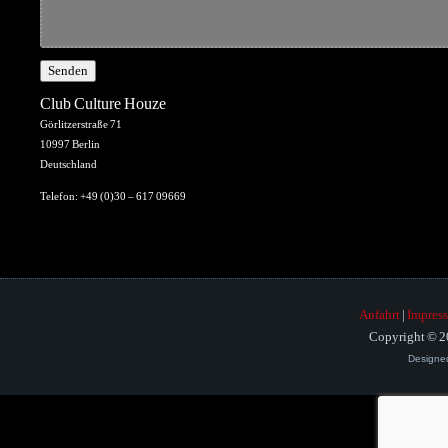
Club Culture Houze
Görlitzerstraße 71
10997 Berlin
Deutschland
Telefon: +49 (0)30 – 617 09669
Anfahrt
|
Impres
Copyright © 20
Designe