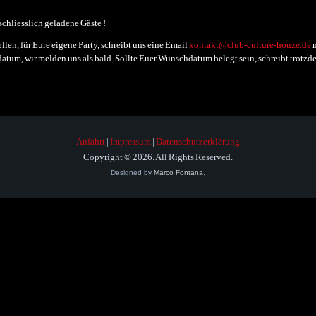
sschliesslich geladene Gäste !
llen, für Eure eigene Party, schreibt uns eine Email
kontakt@club-culture-houze.de
m
um, wir melden uns als bald. Sollte Euer Wunschdatum belegt sein, schreibt trotzdem 
Anfahrt
|
Impressum
|
Datenschutzerklärung
Copyright © 2026. All Rights Reserved.
Designed by
Marco Fontana
.