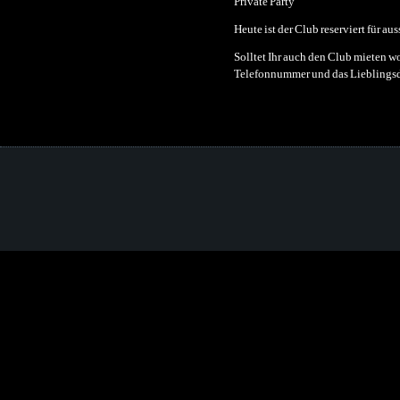
Private Party
Heute ist der Club reserviert für au
Solltet Ihr auch den Club mieten wo
Telefonnummer und das Lieblingsdat