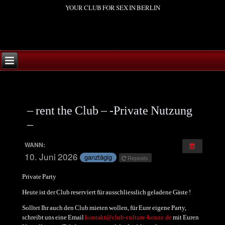
YOUR CLUB FOR SEX IN BERLIN
– rent the Club – -Private Nutzung
–
WANN:
10. Juni 2026
ganztägig
Repeats
Private Party
Heute ist der Club reserviert für ausschliesslich geladene Gäste !
Solltet Ihr auch den Club mieten wollen, für Eure eigene Party,
schreibt uns eine Email
kontakt@club-culture-houze.de
mit Euren