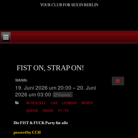
YOUR CLUB FOR SEX IN BERLIN
FIST ON, STRAP ON!
WANN:
19. Juni 2026 um 20:00 – 20. Juni
2026 um 03:00
Repeats
BI-SEXUELL
GAY
LESBIAN
MIXED
QUEER
TRANS
TV / TS
Die FIST & FUCK Party für alle
powerd by CCH