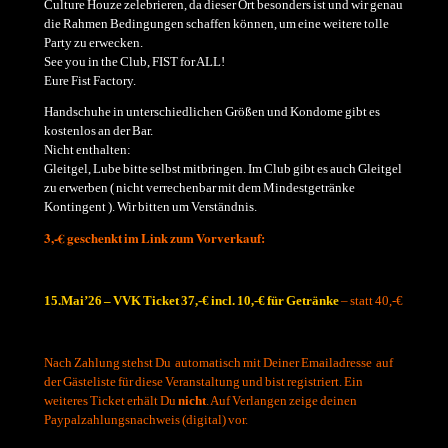
Culture Houze zelebrieren, da dieser Ort besonders ist und wir genau
die Rahmen Bedingungen schaffen können, um eine weitere tolle
Party zu erwecken.
See you in the Club, FIST for ALL!
Eure Fist Factory.
Handschuhe in unterschiedlichen Größen und Kondome gibt es
kostenlos an der Bar.
Nicht enthalten:
Gleitgel, Lube bitte selbst mitbringen. Im Club gibt es auch Gleitgel
zu erwerben ( nicht verrechenbar mit dem Mindestgetränke
Kontingent ). Wir bitten um Verständnis.
3,-€ geschenkt im Link zum Vorverkauf:
.
15.Mai’26 – VVK Ticket 37,-€ incl. 10,-€ für Getränke
– statt 40,-€
Nach Zahlung stehst Du automatisch mit Deiner Emailadresse auf
der Gästeliste für diese Veranstaltung und bist registriert. Ein
weiteres Ticket erhält Du
nicht
. Auf Verlangen zeige deinen
Paypalzahlungsnachweis (digital) vor.