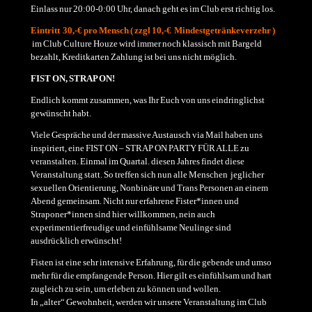
Einlass nur 20:00-0:00 Uhr, danach geht es im Club erst richtig los.
Eintritt 30,-€ pro Mensch ( zzgl 10,-€ Mindestgetränkeverzehr )
im Club Culture Houze wird immer noch klassisch mit Bargeld
bezahlt, Kreditkarten Zahlung ist bei uns nicht möglich.
FIST ON, STRAP ON!
Endlich kommt zusammen, was Ihr Euch von uns eindringlichst
gewünscht habt.
Viele Gespräche und der massive Austausch via Mail haben uns
inspiriert, eine FIST ON – STRAP ON PARTY FÜR ALLE zu
veranstalten. Einmal im Quartal. diesen Jahres findet diese
Veranstaltung statt. So treffen sich nun alle Menschen jeglicher
sexuellen Orientierung, Nonbinäre und Trans Personen an einem
Abend gemeinsam. Nicht nur erfahrene Fister*innen und
Straponer*innen sind hier willkommen, nein auch
experimentierfreudige und einfühlsame Neulinge sind
ausdrücklich erwünscht!
Fisten ist eine sehr intensive Erfahrung, für die gebende und umso
mehr für die empfangende Person. Hier gilt es einfühlsam und hart
zugleich zu sein, um erleben zu können und wollen.
In „alter“ Gewohnheit, werden wir unsere Veranstaltung im Club