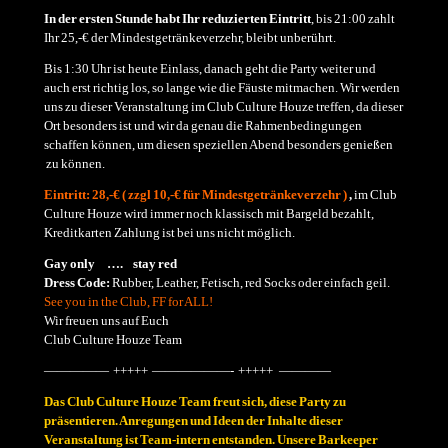
In der ersten Stunde habt Ihr reduzierten Eintritt
, bis 21:00 zahlt
Ihr 25,-€ der Mindestgetränkeverzehr, bleibt unberührt.
Bis 1:30 Uhr ist heute Einlass, danach geht die Party weiter und
auch erst richtig los, so lange wie die Fäuste mitmachen. Wir werden
uns zu dieser Veranstaltung im Club Culture Houze treffen, da dieser
Ort besonders ist und wir da genau die Rahmenbedingungen
schaffen können, um diesen speziellen Abend besonders genießen
zu können.
Eintritt: 28,-€ ( zzgl 10,-€ für Mindestgetränkeverzehr )
,
im Club
Culture Houze wird immer noch klassisch mit Bargeld bezahlt,
Kreditkarten Zahlung ist bei uns nicht möglich.
Gay only …. stay red
Dress Code:
Rubber, Leather, Fetisch, red Socks oder einfach geil.
See you in the Club, FF for ALL!
Wir freuen uns auf Euch
Club Culture Houze Team
————— +++++ ——————- +++++ ————
Das Club Culture Houze Team freut sich, diese Party zu
präsentieren. Anregungen und Ideen der Inhalte dieser
Veranstaltung ist Team-intern entstanden. Unsere Barkeeper